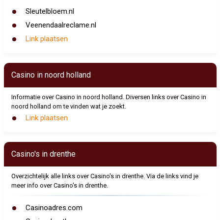
Sleutelbloem.nl
Veenendaalreclame.nl
Link plaatsen
Casino in noord holland
Informatie over Casino in noord holland. Diversen links over Casino in
noord holland om te vinden wat je zoekt.
Link plaatsen
Casino's in drenthe
Overzichtelijk alle links over Casino's in drenthe. Via de links vind je
meer info over Casino's in drenthe.
Casinoadres.com