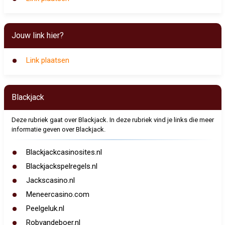
Jouw link hier?
Link plaatsen
Blackjack
Deze rubriek gaat over Blackjack. In deze rubriek vind je links die meer
informatie geven over Blackjack.
Blackjackcasinosites.nl
Blackjackspelregels.nl
Jackscasino.nl
Meneercasino.com
Peelgeluk.nl
Robvandeboer.nl