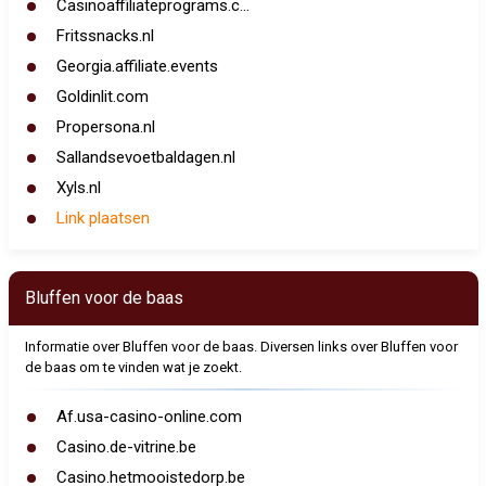
Casinoaffiliateprograms.c...
Fritssnacks.nl
Georgia.affiliate.events
Goldinlit.com
Propersona.nl
Sallandsevoetbaldagen.nl
Xyls.nl
Link plaatsen
Bluffen voor de baas
Informatie over Bluffen voor de baas. Diversen links over Bluffen voor
de baas om te vinden wat je zoekt.
Af.usa-casino-online.com
Casino.de-vitrine.be
Casino.hetmooistedorp.be