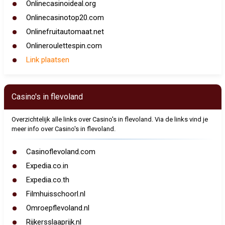
Onlinecasinoideal.org
Onlinecasinotop20.com
Onlinefruitautomaat.net
Onlineroulettespin.com
Link plaatsen
Casino's in flevoland
Overzichtelijk alle links over Casino's in flevoland. Via de links vind je
meer info over Casino's in flevoland.
Casinoflevoland.com
Expedia.co.in
Expedia.co.th
Filmhuisschoorl.nl
Omroepflevoland.nl
Rijkersslaaprijk.nl