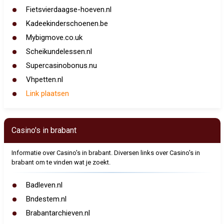
Fietsvierdaagse-hoeven.nl
Kadeekinderschoenen.be
Mybigmove.co.uk
Scheikundelessen.nl
Supercasinobonus.nu
Vhpetten.nl
Link plaatsen
Casino's in brabant
Informatie over Casino's in brabant. Diversen links over Casino's in
brabant om te vinden wat je zoekt.
Badleven.nl
Bndestem.nl
Brabantarchieven.nl