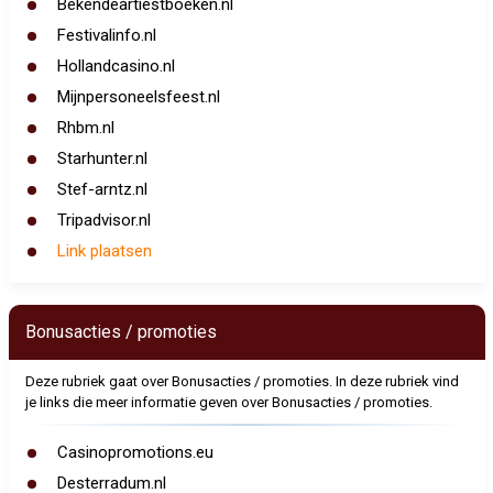
Bekendeartiestboeken.nl
Festivalinfo.nl
Hollandcasino.nl
Mijnpersoneelsfeest.nl
Rhbm.nl
Starhunter.nl
Stef-arntz.nl
Tripadvisor.nl
Link plaatsen
Bonusacties / promoties
Deze rubriek gaat over Bonusacties / promoties. In deze rubriek vind
je links die meer informatie geven over Bonusacties / promoties.
Casinopromotions.eu
Desterradum.nl